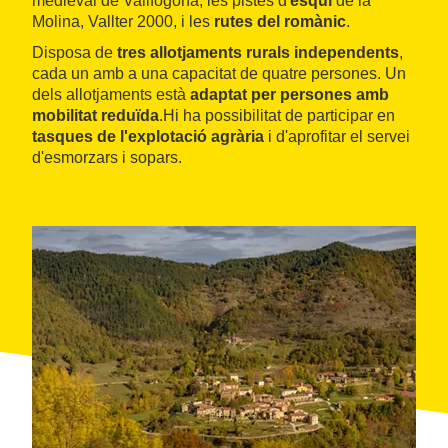
medieval de Vallfogona, les pistes d'
esquí
de la
Molina, Vallter 2000, i les
rutes del romànic
.
Disposa de
tres allotjaments rurals independents
,
cada un amb a una capacitat de quatre persones. Un
dels allotjaments està
adaptat per persones amb
mobilitat reduïda
.Hi ha possibilitat de participar en
tasques de l'explotació agrària
i d'aprofitar el servei
d'esmorzars i sopars.