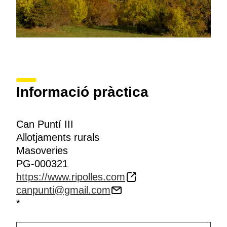
Informació pràctica
Can Puntí III
Allotjaments rurals
Masoveries
PG-000321
https://www.ripolles.com
canpunti@gmail.com
*