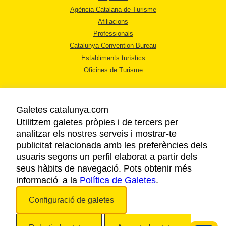
Agència Catalana de Turisme
Afiliacions
Professionals
Catalunya Convention Bureau
Establiments turístics
Oficines de Turisme
Galetes catalunya.com
Utilitzem galetes pròpies i de tercers per
analitzar els nostres serveis i mostrar-te
AVÍS LEGAL
publicitat relacionada amb les preferències dels
POLÍTICA DE PRIVACITAT
usuaris segons un perfil elaborat a partir dels
COOKIES
seus hàbits de navegació. Pots obtenir més
informació a la
Política de Galetes
ACCESSIBILITAT
.
Configuració de galetes
Copyright © 2026. Agència Catalana de Turisme. Tots els drets reservats.