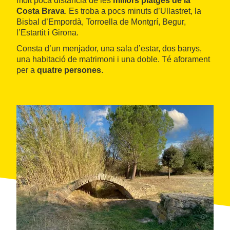
molt poca distància de les
millors platges de la
Costa Brava
. Es troba a pocs minuts d’Ullastret, la
Bisbal d’Empordà, Torroella de Montgrí, Begur,
l’Estartit i Girona.
Consta d’un menjador, una sala d’estar, dos banys,
una habitació de matrimoni i una doble. Té aforament
per a
quatre persones
.