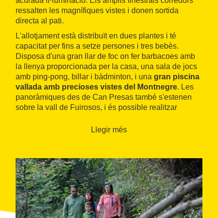
acurada il·luminació. Els amplis finestrals corredors
ressalten les magnífiques vistes i donen sortida
directa al pati.
L'allotjament està distribuït en dues plantes i té
capacitat per fins a setze persones i tres bebès.
Disposa d'una gran llar de foc on fer barbacoes amb
la llenya proporcionada per la casa, una sala de jocs
amb ping-pong, billar i bàdminton, i una
gran piscina
vallada amb precioses vistes del Montnegre
. Les
panoràmiques des de Can Presas també s'estenen
sobre la vall de Fuirosos, i és possible realitzar
agradables passejades pels boscos d'alzines,
sureres, castanyers i roures que l'envolten.
Llegir més