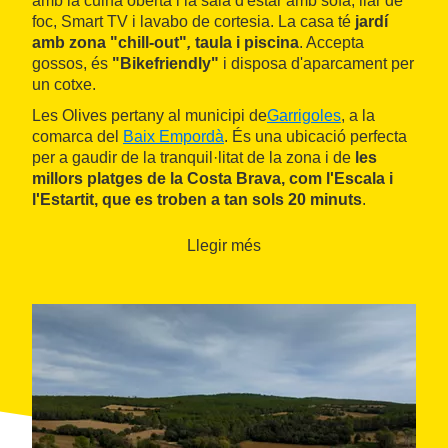
amb la cuina oberta i la sala d'estar amb sofà, llar de
foc, Smart TV i lavabo de cortesia. La casa té
jardí
amb zona "chill-out"
,
taula i piscina
. Accepta
gossos, és
"Bikefriendly"
i disposa d'aparcament per
un cotxe.
Les Olives pertany al municipi de
Garrigoles
, a la
comarca del
Baix Empordà
. És una ubicació perfecta
per a gaudir de la tranquil·litat de la zona i de
les
millors platges de la Costa Brava, com l'Escala i
l'Estartit, que es troben a tan sols 20 minuts
.
L'entorn ofereix una
àmplia oferta d'activitats
lúdiques, culturals, esportives i gastronòmiques
.
Llegir més