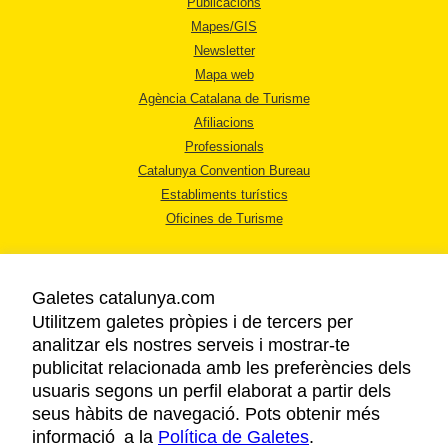
Publicacions
Mapes/GIS
Newsletter
Mapa web
Agència Catalana de Turisme
Afiliacions
Professionals
Catalunya Convention Bureau
Establiments turístics
Oficines de Turisme
Galetes catalunya.com
Utilitzem galetes pròpies i de tercers per
analitzar els nostres serveis i mostrar-te
AVÍS LEGAL
publicitat relacionada amb les preferències dels
POLÍTICA DE PRIVACITAT
usuaris segons un perfil elaborat a partir dels
COOKIES
seus hàbits de navegació. Pots obtenir més
informació a la
Política de Galetes
ACCESSIBILITAT
.