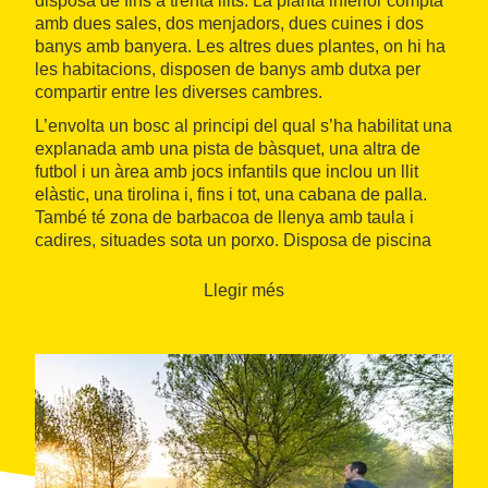
disposa de fins a trenta llits. La planta inferior compta
amb dues sales, dos menjadors, dues cuines i dos
banys amb banyera. Les altres dues plantes, on hi ha
les habitacions, disposen de banys amb dutxa per
compartir entre les diverses cambres.
L’envolta un bosc al principi del qual s’ha habilitat una
explanada amb una pista de bàsquet, una altra de
futbol i un àrea amb jocs infantils que inclou un llit
elàstic, una tirolina i, fins i tot, una cabana de palla.
També té zona de barbacoa de llenya amb taula i
cadires, situades sota un porxo. Disposa de piscina
exterior voltada de gespa i solàrium enrajolat, i un
espai amb una petita carpa idoni per a celebracions
Llegir més
familiars.