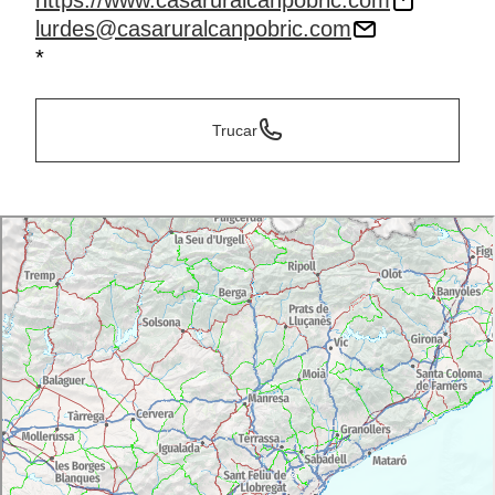
https://www.casaruralcanpobric.com
lurdes@casaruralcanpobric.com
*
Trucar