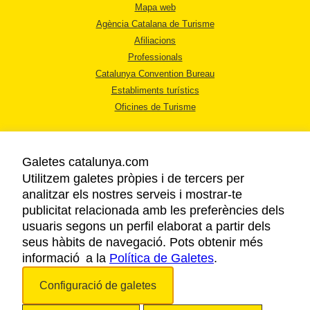
Mapa web
Agència Catalana de Turisme
Afiliacions
Professionals
Catalunya Convention Bureau
Establiments turístics
Oficines de Turisme
Galetes catalunya.com
Utilitzem galetes pròpies i de tercers per
analitzar els nostres serveis i mostrar-te
AVÍS LEGAL
publicitat relacionada amb les preferències dels
POLÍTICA DE PRIVACITAT
usuaris segons un perfil elaborat a partir dels
COOKIES
seus hàbits de navegació. Pots obtenir més
informació a la
Política de Galetes
ACCESSIBILITAT
.
Configuració de galetes
Copyright © 2026. Agència Catalana de Turisme. Tots els drets reservats.