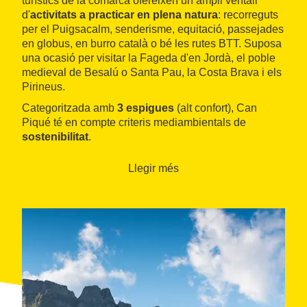
turístics de la comarca ofereixen un ampli ventall
d'
activitats a practicar en plena natura
: recorreguts
per el Puigsacalm, senderisme, equitació, passejades
en globus, en burro català o bé les rutes BTT. Suposa
una ocasió per visitar la Fageda d'en Jordà, el poble
medieval de Besalú o Santa Pau, la Costa Brava i els
Pirineus.
Categoritzada amb
3 espigues
(alt confort), Can
Piqué té en compte criteris mediambientals de
sostenibilitat
.
Llegir més