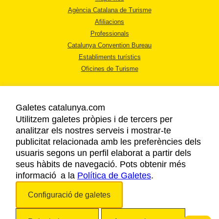
Agència Catalana de Turisme
Afiliacions
Professionals
Catalunya Convention Bureau
Establiments turístics
Oficines de Turisme
Galetes catalunya.com
Utilitzem galetes pròpies i de tercers per
analitzar els nostres serveis i mostrar-te
AVÍS LEGAL
publicitat relacionada amb les preferències dels
POLÍTICA DE PRIVACITAT
usuaris segons un perfil elaborat a partir dels
COOKIES
seus hàbits de navegació. Pots obtenir més
informació a la
Política de Galetes
ACCESSIBILITAT
.
Configuració de galetes
Copyright © 2026. Agència Catalana de Turisme. Tots els drets reservats.