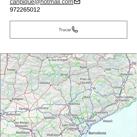
canpique@hotmail.com
972265012
Trucar