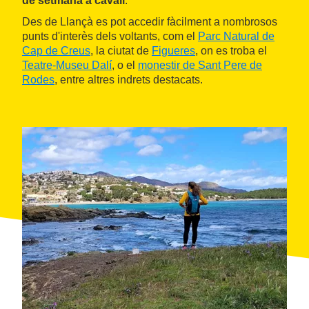
de setmana a cavall
.
Des de Llançà es pot accedir fàcilment a nombrosos
punts d'interès dels voltants, com el
Parc Natural de
Cap de Creus
, la ciutat de
Figueres
, on es troba el
Teatre-Museu Dalí
, o el
monestir de Sant Pere de
Rodes
, entre altres indrets destacats.