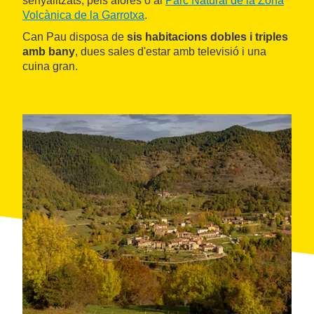
senyalitzats, pels afores o al
Parc Natural de la Zona
Volcànica de la Garrotxa
.
Can Pau disposa de
sis habitacions dobles i triples
amb bany
, dues sales d'estar amb televisió i una
cuina gran.