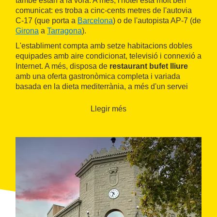
també estan a la vora. A més, l'hotel està molt ben
comunicat: es troba a cinc-cents metres de l'autovia
C-17 (que porta a
Barcelona
) o de l'autopista AP-7 (de
Girona
a
Tarragona
).
L'establiment compta amb setze habitacions dobles
equipades amb aire condicionat, televisió i connexió a
Internet. A més, disposa de
restaurant bufet lliure
amb una oferta gastronòmica completa i variada
basada en la dieta mediterrània, a més d'un servei
personalitzat i atent.
Llegir més