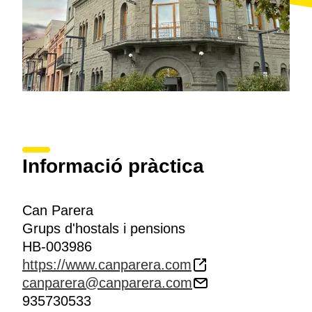
Informació pràctica
Can Parera
Grups d'hostals i pensions
HB-003986
https://www.canparera.com
canparera@canparera.com
935730533