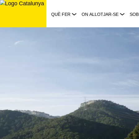
Saltar
al
QUÈ FER
ON ALLOTJAR-SE
SOB
contingut