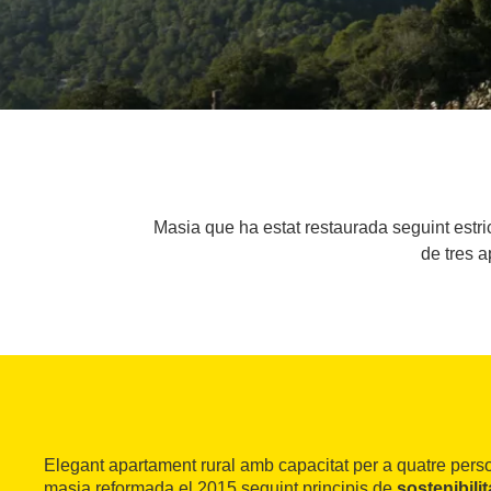
Masia que ha estat restaurada seguint estric
de tres a
Elegant apartament rural amb capacitat per a quatre pers
masia reformada el 2015 seguint principis de
sostenibili