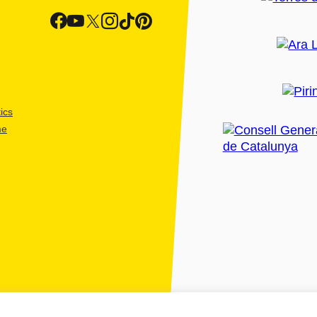
ics
me