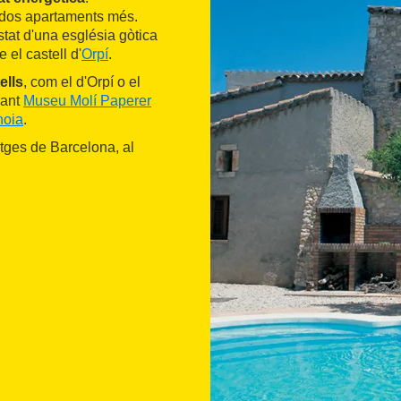
b dos apartaments més.
stat d'una església gòtica
 el castell d'
Orpí
.
ells
, com el d'Orpí o el
sant
Museu Molí Paperer
noia
.
atges de Barcelona, al