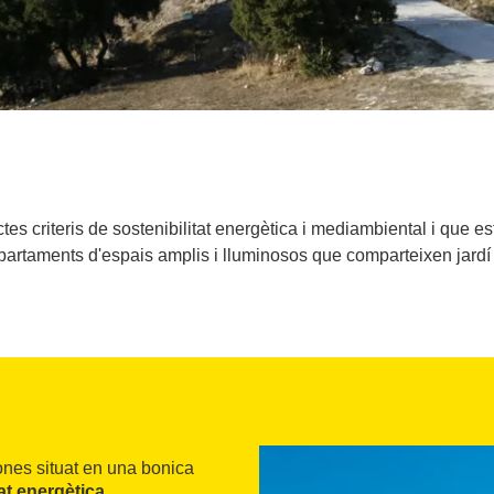
tes criteris de sostenibilitat energètica i mediambiental i que es
partaments d'espais amplis i lluminosos que comparteixen jardí 
ones situat en una bonica
tat energètica
.