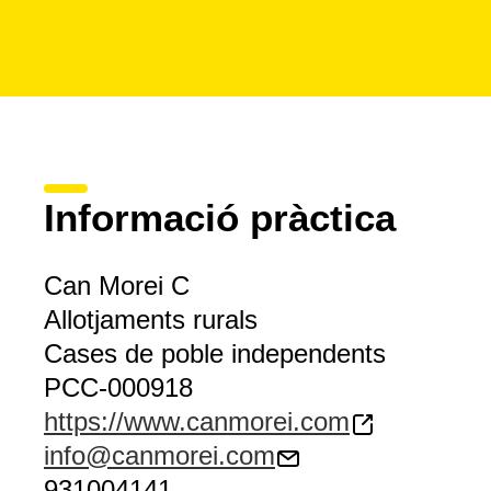
Informació pràctica
Can Morei C
Allotjaments rurals
Cases de poble independents
PCC-000918
https://www.canmorei.com
info@canmorei.com
931004141