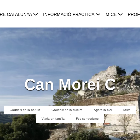
RE CATALUNYA
INFORMACIÓ PRÀCTICA
MICE
PROF
Can Morei C
Gaudeix de la natura
Gaudeix de la cultura
Agafa la bici
Tasta
Viatja en família
Fes senderisme