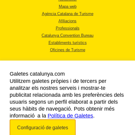
Mapa web
Agència Catalana de Turisme
Afiliacions
Professionals
Catalunya Convention Bureau
Establiments turístics
Oficines de Turisme
Galetes catalunya.com
Utilitzem galetes pròpies i de tercers per
analitzar els nostres serveis i mostrar-te
AVÍS LEGAL
publicitat relacionada amb les preferències dels
POLÍTICA DE PRIVACITAT
usuaris segons un perfil elaborat a partir dels
COOKIES
seus hàbits de navegació. Pots obtenir més
informació a la
Política de Galetes
ACCESSIBILITAT
.
Configuració de galetes
Copyright © 2026. Agència Catalana de Turisme. Tots els drets reservats.