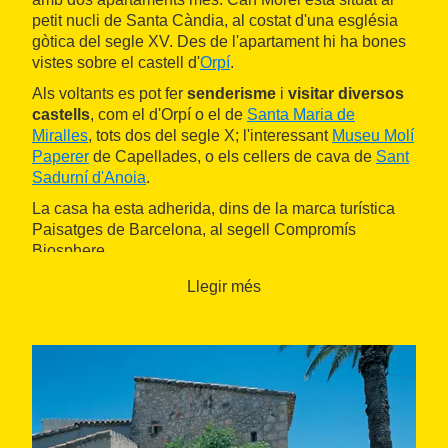
petit nucli de Santa Càndia, al costat d'una església
gòtica del segle XV. Des de l'apartament hi ha bones
vistes sobre el castell d'
Orpí
.
Als voltants es pot fer
senderisme
i
visitar diversos
castells
, com el d'Orpí o el de
Santa Maria de
Miralles
, tots dos del segle X; l'interessant
Museu Molí
Paperer
de Capellades, o els cellers de cava de
Sant
Sadurní d'Anoia
.
La casa ha esta adherida, dins de la marca turística
Paisatges de Barcelona, al segell Compromís
Biosphere.
Llegir més