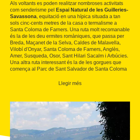
Als voltants es poden realitzar nombroses activitats
com senderisme pel
Espai Natural de les Guilleries-
Savassona
, equitació en una hípica situada a tan
sols cinc-cents metres de la casa o termalisme a
Santa Coloma de Farners. Una ruta molt recomanable
és la de les deu ermites romàniques, que passa per
Breda, Maçanet de la Selva, Caldes de Malavella,
Vilobí d'Onyar, Santa Coloma de Farners, Anglès,
Amer, Susqueda, Osor, Sant Hilari Sacalm i Arbúcies.
Una altra ruta interessant és la de les gorgues que
comença al Parc de Sant Salvador de Santa Coloma
de Farners i passa pel Gorg de Dalt, Penjacans, al
Pas o Cova de l'Os i el Gorg del Diable. Des
Llegir més
d'aquesta ruta, a més, es pot accedir al castell de
Farners.