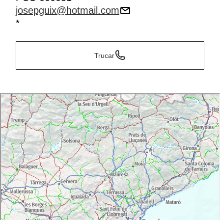
josepguix@hotmail.com
*
Trucar