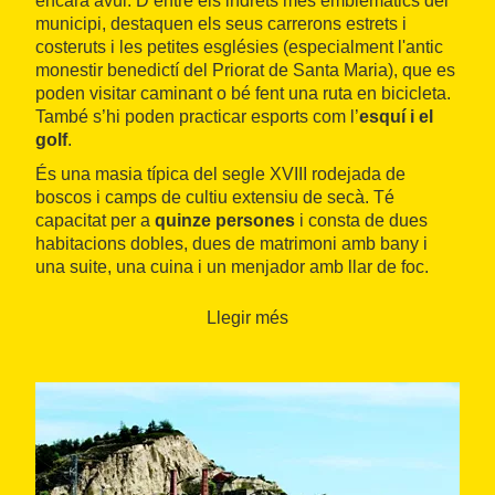
encara avui. D’entre els indrets més emblemàtics del
municipi, destaquen els seus carrerons estrets i
costeruts i les petites esglésies (especialment l'antic
monestir benedictí del Priorat de Santa Maria), que es
poden visitar caminant o bé fent una ruta en bicicleta.
També s’hi poden practicar esports com l’
esquí i el
golf
.
És una masia típica del segle XVIII rodejada de
boscos i camps de cultiu extensiu de secà. Té
capacitat per a
quinze persones
i consta de dues
habitacions dobles, dues de matrimoni amb bany i
una suite, una cuina i un menjador amb llar de foc.
Disposa d’una
galeria amb vistes panoràmiques
, a
més d’un jardí amb barbacoa i piscina.
Llegir més