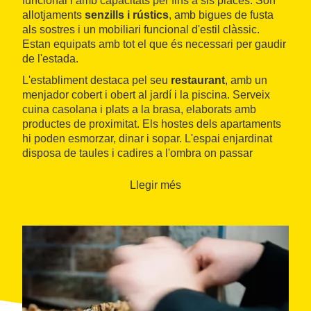
funcional i amb capacitats per fins a sis places. Són
allotjaments
senzills i rústics
, amb bigues de fusta
als sostres i un mobiliari funcional d'estil clàssic.
Estan equipats amb tot el que és necessari per gaudir
de l'estada.
L'establiment destaca pel seu
restaurant
, amb un
menjador cobert i obert al jardí i la piscina. Serveix
cuina casolana i plats a la brasa, elaborats amb
productes de proximitat. Els hostes dels apartaments
hi poden esmorzar, dinar i sopar. L'espai enjardinat
disposa de taules i cadires a l'ombra on passar
estones agradables a l'aire lliure.
Llegir més
Can Met Viu està situat al peu de les
Gavarres
i la
seva extensió de
turons i boscos
. El monument més
destacat dels voltants és l'església de
Sant Miquel de
Cruïlles
. També és recomanable visitar
la Bisbal
d'Empordà
, a 5 minuts en cotxe, mentre que les
platges de la
Costa Brava
queden a mitja hora.