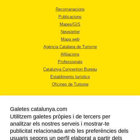
Recomanacions
Publicacions
Mapes/GIS
Newsletter
Mapa web
Agència Catalana de Turisme
Afiliacions
Professionals
Catalunya Convention Bureau
Establiments turístics
Oficines de Turisme
Galetes catalunya.com
Utilitzem galetes pròpies i de tercers per
analitzar els nostres serveis i mostrar-te
AVÍS LEGAL
publicitat relacionada amb les preferències dels
POLÍTICA DE PRIVACITAT
usuaris segons un perfil elaborat a partir dels