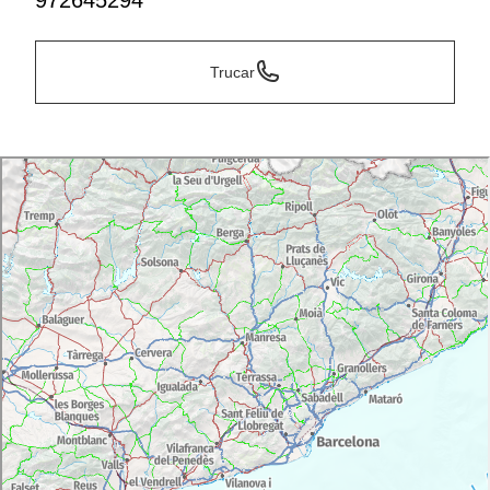
972645294
Trucar