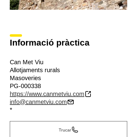
Informació pràctica
Can Met Viu
Allotjaments rurals
Masoveries
PG-000338
https://www.canmetviu.com
info@canmetviu.com
*
Trucar