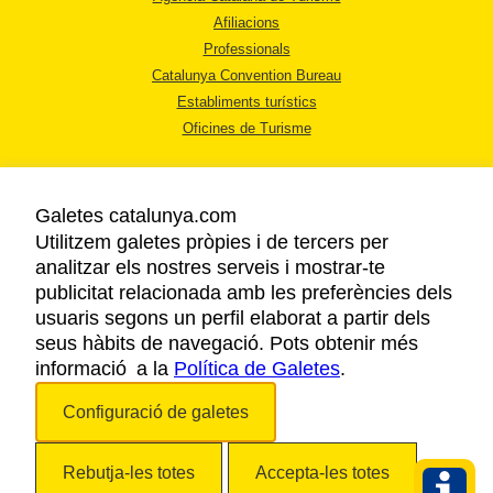
Afiliacions
Professionals
Catalunya Convention Bureau
Establiments turístics
Oficines de Turisme
Galetes catalunya.com
Utilitzem galetes pròpies i de tercers per
analitzar els nostres serveis i mostrar-te
AVÍS LEGAL
publicitat relacionada amb les preferències dels
POLÍTICA DE PRIVACITAT
usuaris segons un perfil elaborat a partir dels
COOKIES
seus hàbits de navegació. Pots obtenir més
informació a la
Política de Galetes
ACCESSIBILITAT
.
Configuració de galetes
Copyright © 2026. Agència Catalana de Turisme. Tots els drets reservats.
Rebutja-les totes
Accepta-les totes