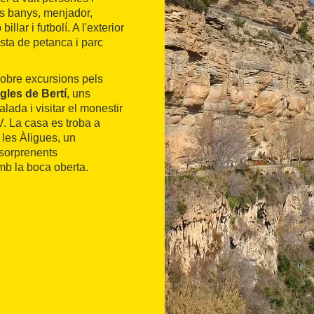
os banys, menjador,
llar i futbolí. A l'exterior
sta de petanca i parc
 sobre excursions pels
gles de Bertí
, uns
ada i visitar el monestir
V. La casa es troba a
 les Àligues, un
 sorprenents
mb la boca oberta.