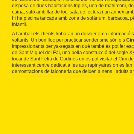
disposa de dues habitacions triples, una de matrimoni, d
cuina, saló amb llar de foc, sala de lectura i un annex amb bi
hi ha piscina tancada amb zona de solàrium, barbacoa, pi
infantil.
A l'arribar els clients trobaran un dossier amb informació
voltants. Un bon lloc per practicar senderisme són els
Cin
impressionants penya-segats en què també es pot fer escal
de Sant Miquel del Fai, una bella construcció del segle X
tocar de Sant Feliu de Codines on es pot visitar el Cim de
interessant centre dedicat a les aus rapinyaires on es fan
demostracions de falconeria que deixen a nens i adults a