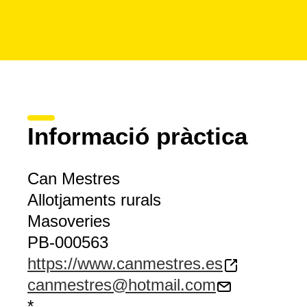
Informació pràctica
Can Mestres
Allotjaments rurals
Masoveries
PB-000563
https://www.canmestres.es
canmestres@hotmail.com
*