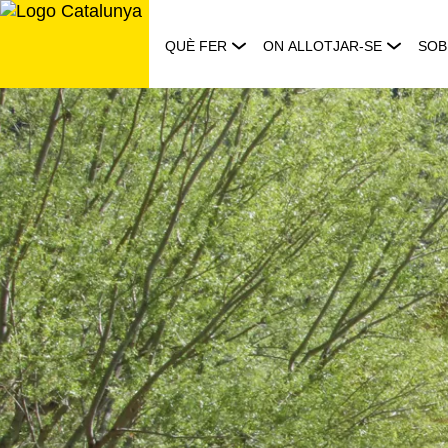
Saltar
al
QUÈ FER
ON ALLOTJAR-SE
SOB
contingut