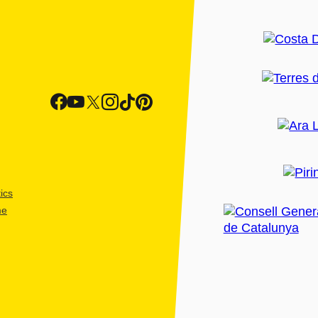
ics
me