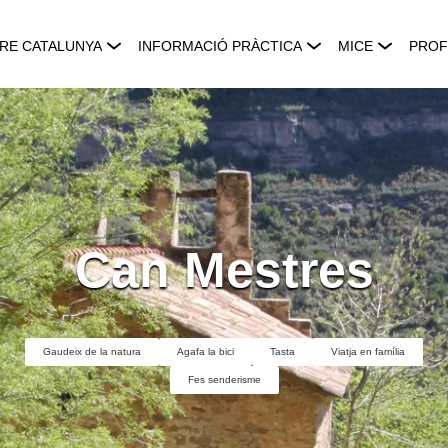
RE CATALUNYA
INFORMACIÓ PRÀCTICA
MICE
PROF
Can Mestres
Gaudeix de la natura
Agafa la bici
Tasta
Viatja en família
Fes senderisme