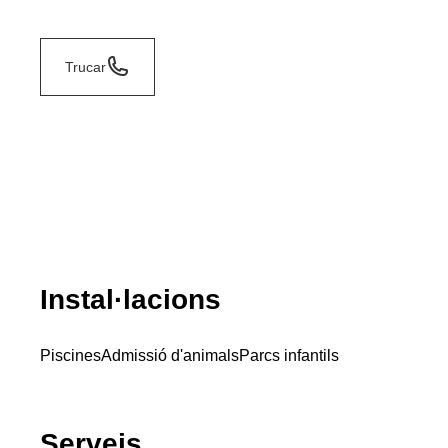
Trucar
Instal·lacions
Piscines
Admissió d'animals
Parcs infantils
Serveis