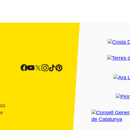
ics
me