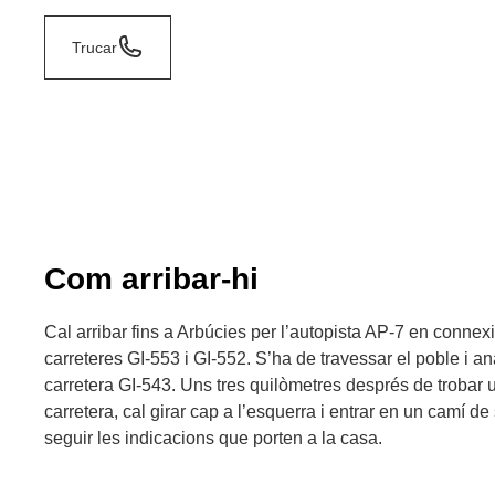
Trucar
Com arribar-hi
Cal arribar fins a Arbúcies per l’autopista AP-7 en conne
carreteres GI-553 i GI-552. S’ha de travessar el poble i ana
carretera GI-543. Uns tres quilòmetres després de trobar 
carretera, cal girar cap a l’esquerra i entrar en un camí d
seguir les indicacions que porten a la casa.