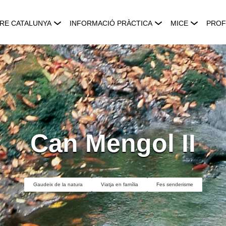
RE CATALUNYA
INFORMACIÓ PRÀCTICA
MICE
PROF
Can Mengol II
Gaudeix de la natura
Viatja en família
Fes senderisme