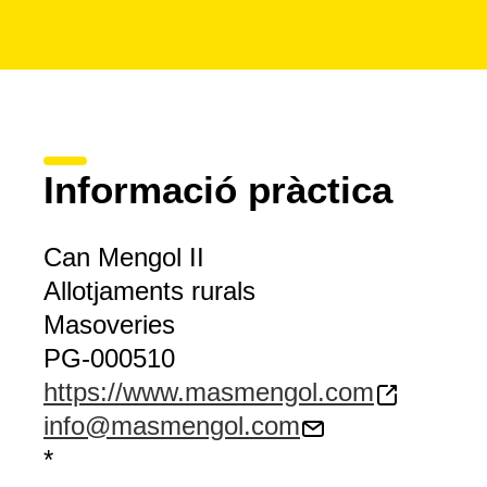
Informació pràctica
Can Mengol II
Allotjaments rurals
Masoveries
PG-000510
https://www.masmengol.com
info@masmengol.com
*