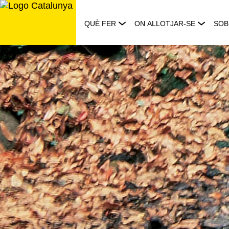
Saltar
al
QUÈ FER
ON ALLOTJAR-SE
SOB
contingut