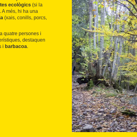
tes ecològics
(si la
. A més, hi ha una
ja
(xais, conills, porcs,
a quatre persones i
erístiques, destaquen
s i
barbacoa
.