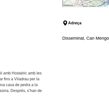
Adreça
Disseminat, Can Mengol,
xió amb Hostalric amb les
r fins a Viladrau per la
una casa de pedra a la
e sorra. Després, s’han de