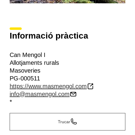
Informació pràctica
Can Mengol I
Allotjaments rurals
Masoveries
PG-000511
https://www.masmengol.com
info@masmengol.com
*
Trucar