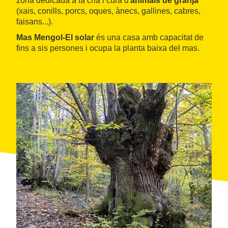
zona dedicada a la cria i cura d'
animals de granja
(xais, conills, porcs, oques, ànecs, gallines, cabres,
faisans...).
Mas Mengol-El solar
és una casa amb capacitat de
fins a sis persones i ocupa la planta baixa del mas.