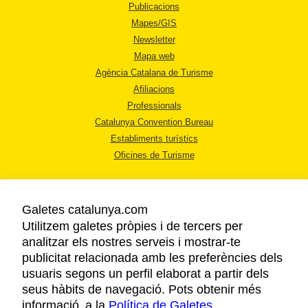
Publicacions
Mapes/GIS
Newsletter
Mapa web
Agència Catalana de Turisme
Afiliacions
Professionals
Catalunya Convention Bureau
Establiments turístics
Oficines de Turisme
Galetes catalunya.com
Utilitzem galetes pròpies i de tercers per
analitzar els nostres serveis i mostrar-te
AVÍS LEGAL
publicitat relacionada amb les preferències dels
POLÍTICA DE PRIVACITAT
usuaris segons un perfil elaborat a partir dels
COOKIES
seus hàbits de navegació. Pots obtenir més
informació a la
Política de Galetes
ACCESSIBILITAT
.