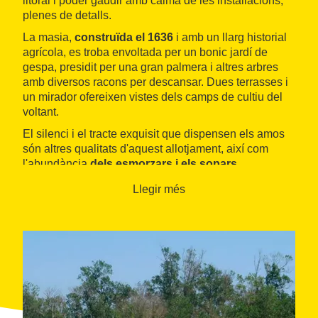
litoral i poder gaudir amb calma de les installacions,
plenes de detalls.
La masia,
construïda el 1636
i amb un llarg historial
agrícola, es troba envoltada per un bonic jardí de
gespa, presidit per una gran palmera i altres arbres
amb diversos racons per descansar. Dues terrasses i
un mirador ofereixen vistes dels camps de cultiu del
voltant.
El silenci i el tracte exquisit que dispensen els amos
són altres qualitats d'aquest allotjament, així com
l'abundància
dels esmorzars i els sopars
.
Llegir més