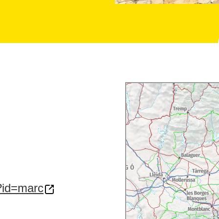
?id=marc