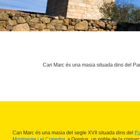
Can Marc és una masia situada dins del Par
Can Marc és una masia del segle XVII situada dins del
Pa
Montnegre i el Corredor
, a Dosrius, un poble de la comar