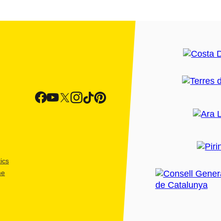
ics
me