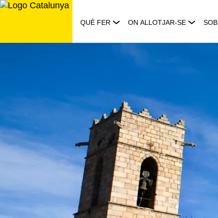
Saltar
al
QUÈ FER
ON ALLOTJAR-SE
SOB
contingut