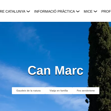
RE CATALUNYA
INFORMACIÓ PRÀCTICA
MICE
PROF
Can Marc
Gaudeix de la natura
Viatja en família
Fes senderisme