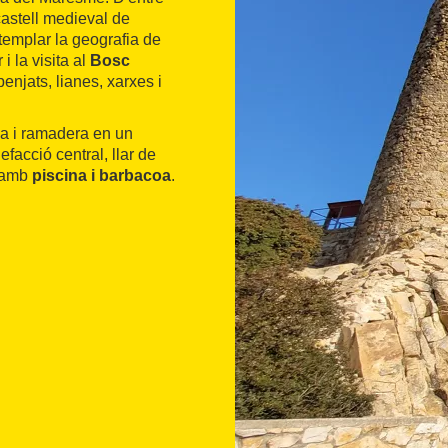
 castell medieval de
templar la geografia de
i la visita al
Bosc
enjats, lianes, xarxes i
la i ramadera en un
efacció central, llar de
í amb
piscina i barbacoa
.