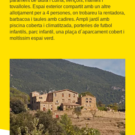
parament de taula i cuina, llençols, mantes i
tovalloles. Espai exterior compartit amb un altre
allotjament per a 4 persones, on trobareu la rentadora,
barbacoa i taules amb cadires. Ampli jardí amb
piscina coberta i climatitzada, porteries de futbol
infantils, parc infantil, una plaça d´aparcament cobert i
moltíssim espai verd.