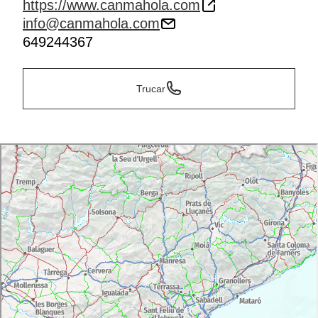
https://www.canmahola.com
info@canmahola.com
649244367
Trucar