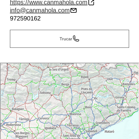
https://www.canmahola.com
info@canmahola.com
972590162
Trucar