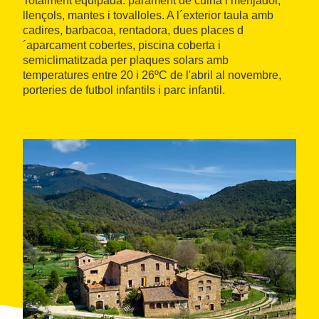
Totalment equipada: parament de cuina i menjador,
llençols, mantes i tovalloles. A l´exterior taula amb
cadires, barbacoa, rentadora, dues places d
´aparcament cobertes, piscina coberta i
semiclimatitzada per plaques solars amb
temperatures entre 20 i 26ºC de l'abril al novembre,
porteries de futbol infantils i parc infantil.