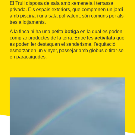
El Trull disposa de sala amb xemeneia i terrassa
privada. Els espais exteriors, que comprenen un jardí
amb piscina i una sala polivalent, són comuns per als
tres allotjaments.
A la finca hi ha una petita
botiga
en la qual es poden
comprar productes de la terra. Entre les
activitats
que
es poden fer destaquen el senderisme, l'equitació,
esmorzar en un vinyer, passejar amb globus o tirar-se
en paracaigudes.