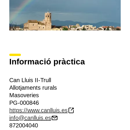
Informació pràctica
Can Lluis II-Trull
Allotjaments rurals
Masoveries
PG-000846
https://www.canlluis.es
info@canlluis.es
872004040