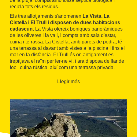
de la pluja, compta amb fossa sèptica biològica i
recicla tots els residus.
Els tres allotjaments s'anomenen
La Vista, La
Cistella i El Trull i disposen de dues habitacions
cadascun
. La Vista ofereix boniques panoràmiques
de les oliveres i la vall, i compta amb sala d'estar,
cuina i terrassa. La Cistella, amb parets de pedra, té
una terrassa al davant amb vistes a la piscina i fins el
mar en la distància. El Trull és on antigament es
trepitjava el raïm per fer-ne vi, i ara disposa de llar de
foc i cuina rústica, així com una terrassa privada.
Llegir més