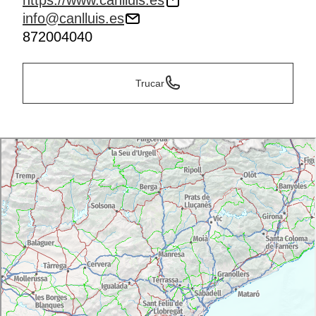
https://www.canlluis.es
info@canlluis.es
872004040
Trucar