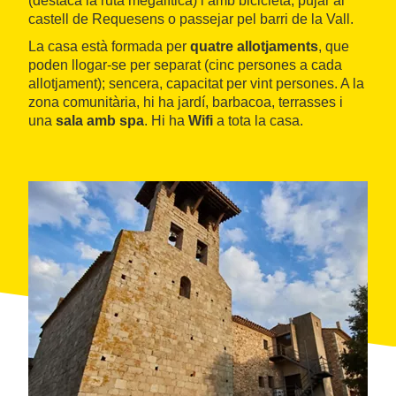
(destaca la ruta megalítica) i amb bicicleta, pujar al
castell de Requesens o passejar pel barri de la Vall.
La casa està formada per
quatre allotjaments
, que
poden llogar-se per separat (cinc persones a cada
allotjament); sencera, capacitat per vint persones. A la
zona comunitària, hi ha jardí, barbacoa, terrasses i
una
sala amb spa
. Hi ha
Wifi
a tota la casa.