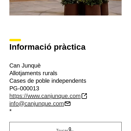
Informació pràctica
Can Junquè
Allotjaments rurals
Cases de poble independents
PG-000013
https://www.canjunque.com
info@canjunque.com
*
Trucar