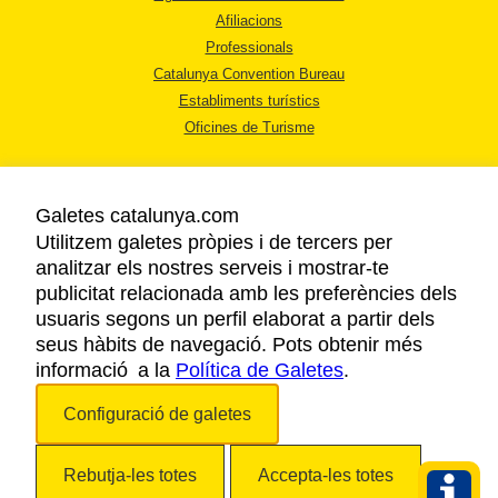
Afiliacions
Professionals
Catalunya Convention Bureau
Establiments turístics
Oficines de Turisme
Galetes catalunya.com
Utilitzem galetes pròpies i de tercers per
analitzar els nostres serveis i mostrar-te
AVÍS LEGAL
publicitat relacionada amb les preferències dels
POLÍTICA DE PRIVACITAT
usuaris segons un perfil elaborat a partir dels
COOKIES
seus hàbits de navegació. Pots obtenir més
informació a la
Política de Galetes
ACCESSIBILITAT
.
Configuració de galetes
Copyright © 2026. Agència Catalana de Turisme. Tots els drets reservats.
Rebutja-les totes
Accepta-les totes