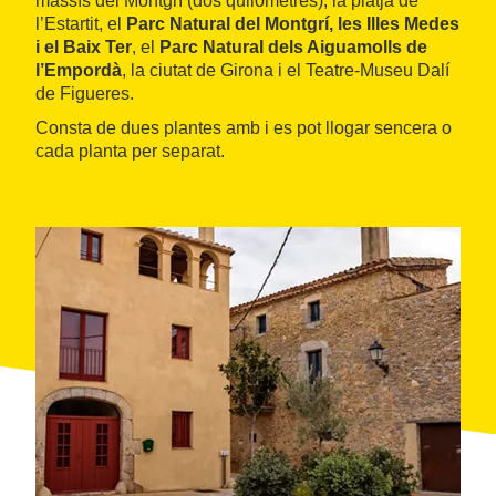
massís del Montgrí (dos quilòmetres), la platja de
l’Estartit, el
Parc Natural del Montgrí, les Illes Medes
i el Baix Ter
, el
Parc Natural dels Aiguamolls de
l’Empordà
, la ciutat de Girona i el Teatre-Museu Dalí
de Figueres.
Consta de dues plantes amb i es pot llogar sencera o
cada planta per separat.