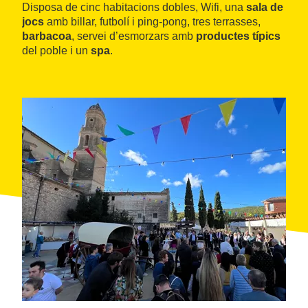
Disposa de cinc habitacions dobles, Wifi, una
sala de
jocs
amb billar, futbolí i ping-pong, tres terrasses,
barbacoa
, servei d’esmorzars amb
productes típics
del poble i un
spa
.