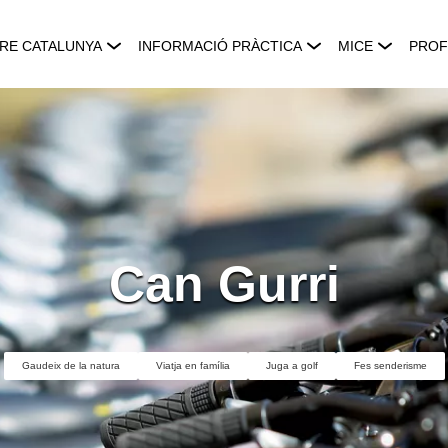
RE CATALUNYA
INFORMACIÓ PRÀCTICA
MICE
PROF
Can Gurri
Gaudeix de la natura
Viatja en família
Juga a golf
Fes senderisme