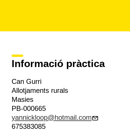
Informació pràctica
Can Gurri
Allotjaments rurals
Masies
PB-000665
yannickloop@hotmail.com
675383085