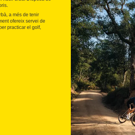
oris.
urbà, a més de tenir
liment ofereix servei de
er practicar el golf,