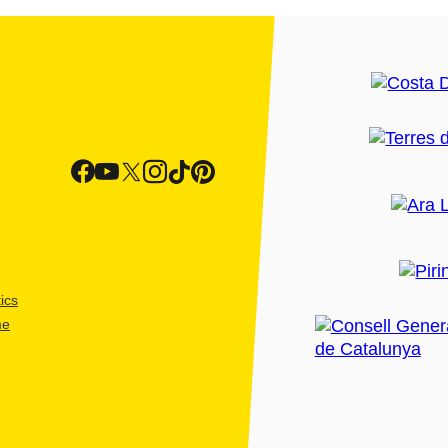
ics
me