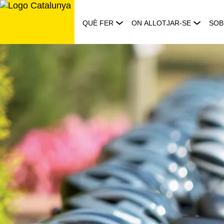
Saltar
al
QUÈ FER
ON ALLOTJAR-SE
SOB
contingut