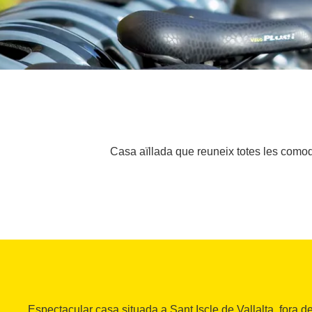
Casa aïllada que reuneix totes les comodit
Espectacular casa situada a Sant Iscle de Vallalta, fora d