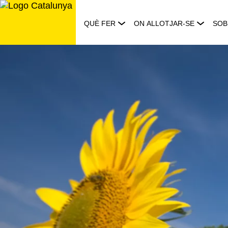
Saltar
al
QUÈ FER
ON ALLOTJAR-SE
SOB
contingut