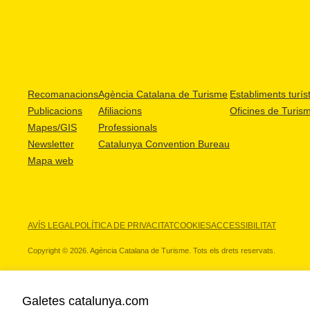
Recomanacions
Agència Catalana de Turisme
Establiments turíst
Publicacions
Afiliacions
Oficines de Turis
Mapes/GIS
Professionals
Newsletter
Catalunya Convention Bureau
Mapa web
AVÍS LEGAL
POLÍTICA DE PRIVACITAT
COOKIES
ACCESSIBILITAT
Copyright © 2026. Agència Catalana de Turisme. Tots els drets reservats.
Galetes catalunya.com