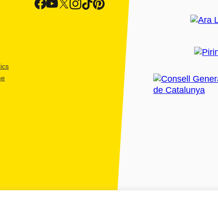
ics
me