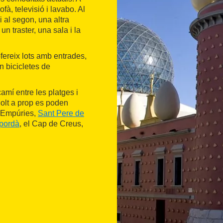
à, televisió i lavabo. Al
 al segon, una altra
 un traster, una sala i la
fereix lots amb entrades,
n bicicletes de
camí entre les platges i
Molt a prop es poden
d'Empúries,
Sant Pere de
mpordà
, el Cap de Creus,