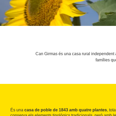
Can Girmas és una casa rural independent al
famílies qu
És una
casa de poble de 1843 amb quatre plantes
, to
conserva els elements tipològics tradicionals, però amb l