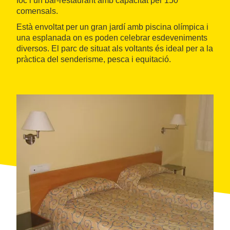
foc i un bar-restaurant amb capacitat per 150
comensals.
Està envoltat per un gran jardí amb piscina olímpica i
una esplanada on es poden celebrar esdeveniments
diversos. El parc de situat als voltants és ideal per a la
pràctica del senderisme, pesca i equitació.