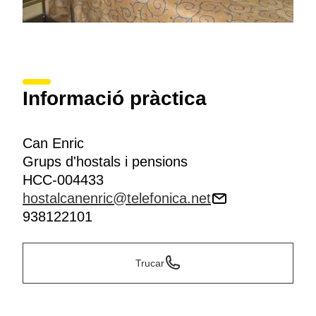
Informació pràctica
Can Enric
Grups d'hostals i pensions
HCC-004433
hostalcanenric@telefonica.net
938122101
Trucar