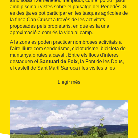
amb sofàs i xemeneies, menjador, cuina, porxo i jardí
amb piscina i vistes sobre el paisatge del Penedès. Si
es desitja es pot participar en les tasques agrícoles de
la finca Can Cruset a través de les activitats
proposades pels propietaris, en què es fa una
aproximació a com és la vida al camp.
A la zona es poden practicar nombroses activitats a
l'aire lliure com senderisme, cicloturisme, bicicleta de
muntanya o rutes a cavall. Entre els llocs d'interès
destaquen el
Santuari de Foix
, la Font de les Dous,
el castell de Sant Martí Sarroca i les visites a les
excel•lents cellers de la comarca.
Llegir més