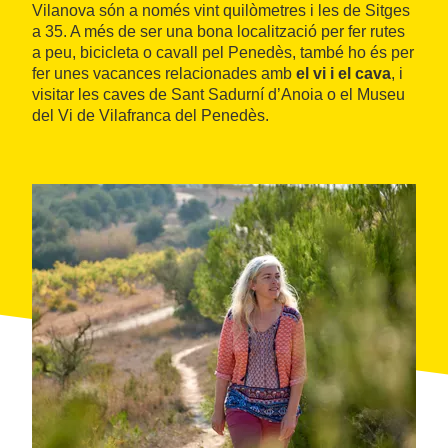
Vilanova són a només vint quilòmetres i les de Sitges
a 35. A més de ser una bona localització per fer rutes
a peu, bicicleta o cavall pel Penedès, també ho és per
fer unes vacances relacionades amb
el vi i el cava
, i
visitar les caves de Sant Sadurní d’Anoia o el Museu
del Vi de Vilafranca del Penedès.