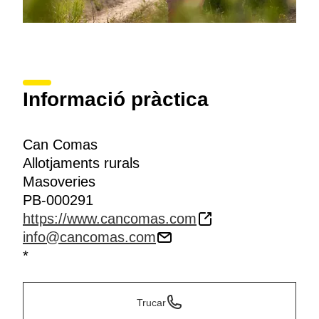
Informació pràctica
Can Comas
Allotjaments rurals
Masoveries
PB-000291
https://www.cancomas.com
info@cancomas.com
*
Trucar