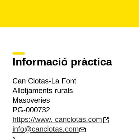
Informació pràctica
Can Clotas-La Font
Allotjaments rurals
Masoveries
PG-000732
https://www. canclotas.com
info@canclotas.com
*