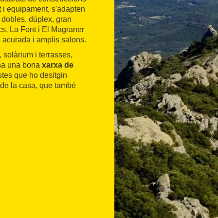
rt i equipament, s'adapten
s dobles, dúplex, gran
cs, La Font i El Magraner
acurada i amplis salons.
 solàrium i terrasses,
i ha una bona
xarxa de
stes que ho desitgin
t de la casa, que també