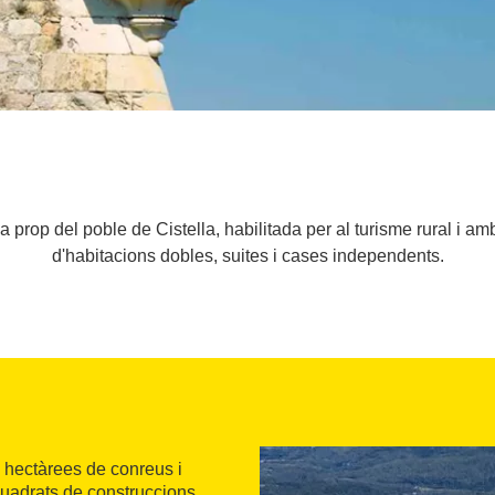
prop del poble de Cistella, habilitada per al turisme rural i am
d'habitacions dobles, suites i cases independents.
 hectàrees de conreus i
quadrats de construccions