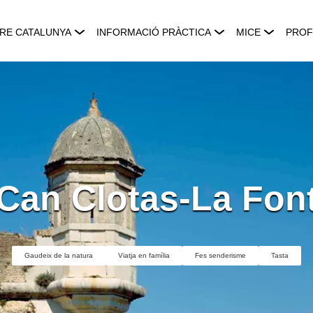
RE CATALUNYA
INFORMACIÓ PRÀCTICA
MICE
PROF
Can Clotas-La Fon
Gaudeix de la natura
Viatja en família
Fes senderisme
Tasta