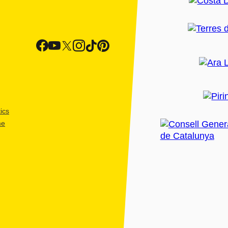
ics
me