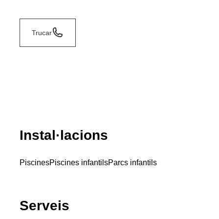
Trucar
Instal·lacions
Piscines
Piscines infantils
Parcs infantils
Serveis