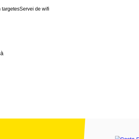
 targetes
Servei de wifi
ià