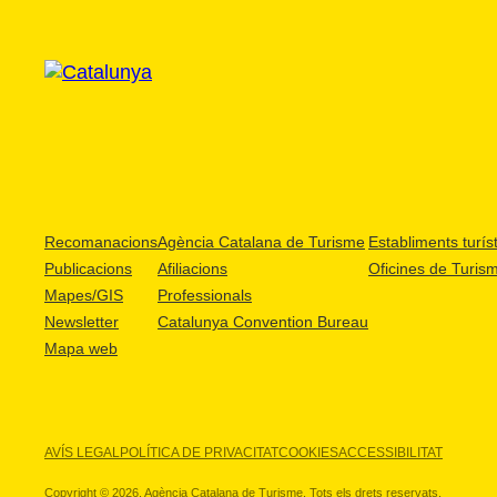
Recomanacions
Agència Catalana de Turisme
Establiments turíst
Publicacions
Afiliacions
Oficines de Turis
Mapes/GIS
Professionals
Newsletter
Catalunya Convention Bureau
Mapa web
AVÍS LEGAL
POLÍTICA DE PRIVACITAT
COOKIES
ACCESSIBILITAT
Copyright © 2026. Agència Catalana de Turisme. Tots els drets reservats.