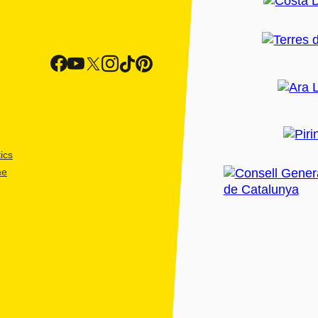
ics
me