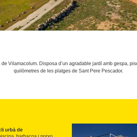
rbà de Vilamacolum. Disposa d’un agradable jardí amb gespa, pis
quilòmetres de les platges de Sant Pere Pescador.
li urbà de
iscina, barbacoa i porxo