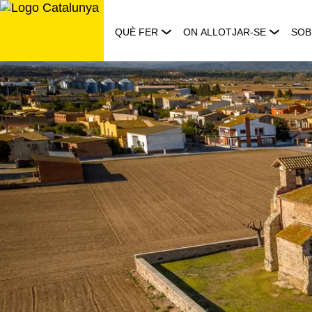
Saltar
al
QUÈ FER
ON ALLOTJAR-SE
SOB
contingut