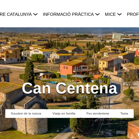
RE CATALUNYA
INFORMACIÓ PRÀCTICA
MICE
PROF
Can Centena
Gaudeix de la natura
Viatja en família
Fes senderisme
Tasta