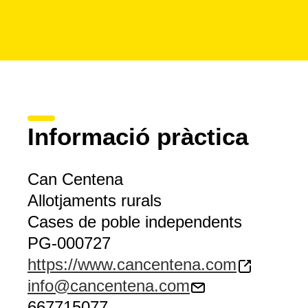
Informació pràctica
Can Centena
Allotjaments rurals
Cases de poble independents
PG-000727
https://www.cancentena.com
info@cancentena.com
667715077