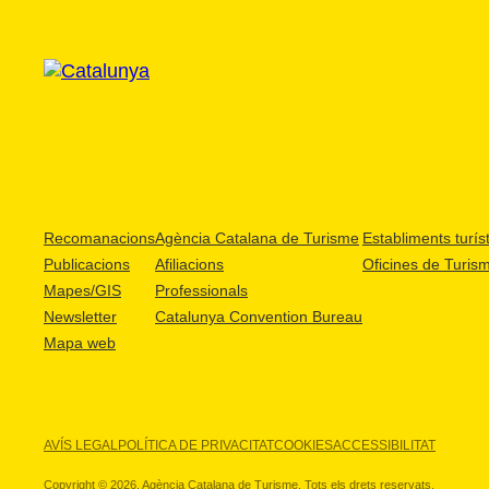
Recomanacions
Agència Catalana de Turisme
Establiments turíst
Publicacions
Afiliacions
Oficines de Turis
Mapes/GIS
Professionals
Newsletter
Catalunya Convention Bureau
Mapa web
AVÍS LEGAL
POLÍTICA DE PRIVACITAT
COOKIES
ACCESSIBILITAT
Copyright © 2026. Agència Catalana de Turisme. Tots els drets reservats.