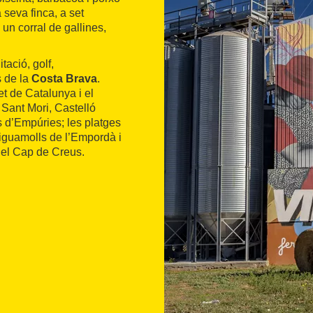
a seva finca, a set
un corral de gallines,
tació, golf,
s de la
Costa Brava
.
t de Catalunya i el
 Sant Mori, Castelló
s d’Empúries; les platges
iguamolls de l’Empordà i
del Cap de Creus.