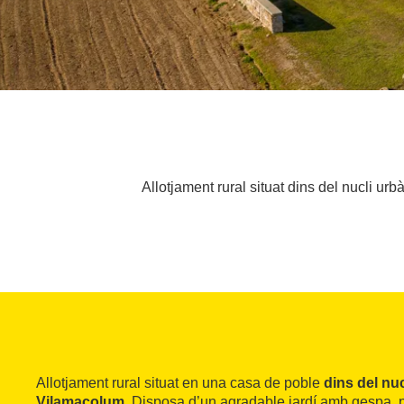
Allotjament rural situat dins del nucli u
Allotjament rural situat en una casa de poble
dins del nuc
Vilamacolum
. Disposa d’un agradable jardí amb gespa, p