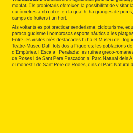
moblat. Els propietaris ofereixen la possibilitat de visitar l
quilòmetres amb cotxe, en la qual hi ha granges de porcs, 
camps de fruiters i un hort.
Als voltants es pot practicar senderisme, cicloturisme, equi
paracaigudisme i nombrosos esports nàutics a les platge
Entre les visites més destacades hi ha el Museu del Jogue
Teatre-Museu Dalí, tots dos a Figueres; les poblacions de
d’Empúries, l’Escala i Peralada; les ruïnes greco-romane
de Roses i de Sant Pere Pescador, al Parc Natural dels A
el monestir de Sant Pere de Rodes, dins el Parc Natural 