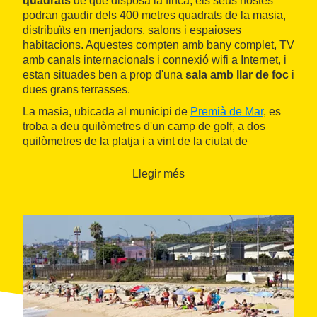
quadrats
de què disposa la finca, els seus hostes
podran gaudir dels 400 metres quadrats de la masia,
distribuïts en menjadors, salons i espaioses
habitacions. Aquestes compten amb bany complet, TV
amb canals internacionals i connexió wifi a Internet, i
estan situades ben a prop d'una
sala amb llar de foc
i
dues grans terrasses.
La masia, ubicada al municipi de
Premià de Mar
, es
troba a deu quilòmetres d'un camp de golf, a dos
quilòmetres de la platja i a vint de la ciutat de
Barcelona.
Llegir més