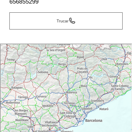
656855299
Trucar