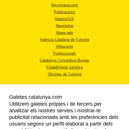
Recomanacions
Publicacions
Mapes/GIS
Newsletter
Mapa web
Agència Catalana de Turisme
Afiliacions
Professionals
Catalunya Convention Bureau
Establiments turístics
Oficines de Turisme
Galetes catalunya.com
Utilitzem galetes pròpies i de tercers per
analitzar els nostres serveis i mostrar-te
AVÍS LEGAL
publicitat relacionada amb les preferències dels
POLÍTICA DE PRIVACITAT
usuaris segons un perfil elaborat a partir dels