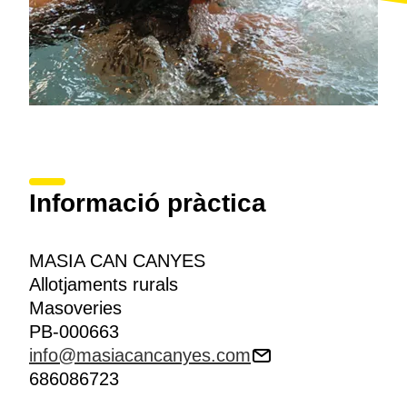
Informació pràctica
MASIA CAN CANYES
Allotjaments rurals
Masoveries
PB-000663
info@masiacancanyes.com
686086723