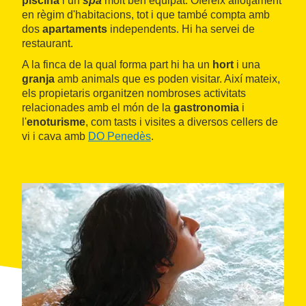
piscina
i un
spa
molt ben equipat. Ofereix allotjament
en règim d'habitacions, tot i que també compta amb
dos
apartaments
independents. Hi ha servei de
restaurant.
A la finca de la qual forma part hi ha un
hort
i una
granja
amb animals que es poden visitar. Així mateix,
els propietaris organitzen nombroses activitats
relacionades amb el món de la
gastronomia
i
l'
enoturisme
, com tasts i visites a diversos cellers de
vi i cava amb
DO Penedès
.