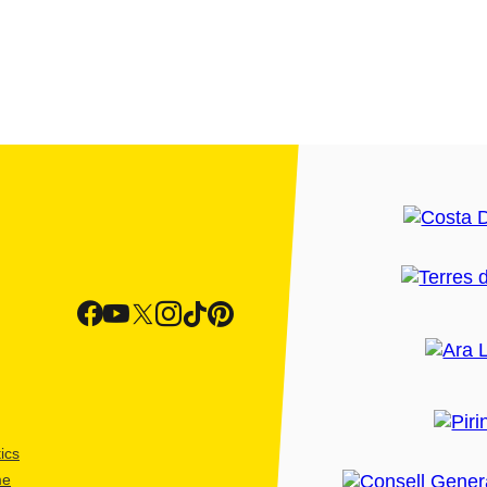
ics
me