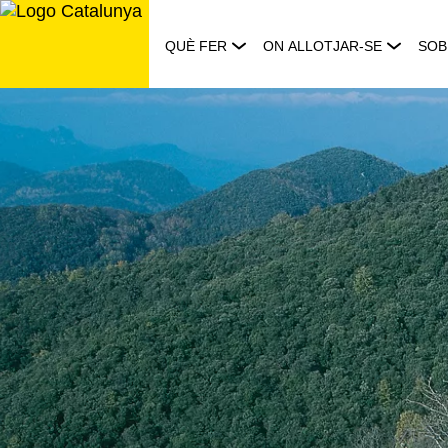
Saltar
al
QUÈ FER
ON ALLOTJAR-SE
SOB
contingut