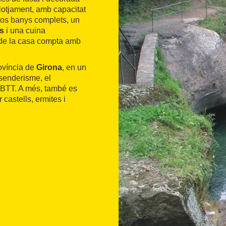
lotjament, amb capacitat
dos banys complets, un
s
i una cuina
 de la casa compta amb
rovíncia de
Girona
, en un
l senderisme, el
n BTT. A més, també es
 castells, ermites i