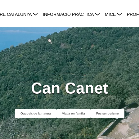
RE CATALUNYA
INFORMACIÓ PRÀCTICA
MICE
PROF
Can Canet
Gaudeix de la natura
Viatja en família
Fes senderisme