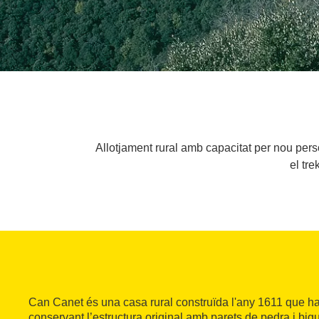
Allotjament rural amb capacitat per nou perso
el tr
Can Canet és una casa rural construïda l'any 1611 que ha 
conservant l’estructura original amb parets de pedra i big