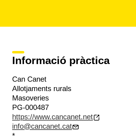
Informació pràctica
Can Canet
Allotjaments rurals
Masoveries
PG-000487
https://www.cancanet.net
info@cancanet.cat
*