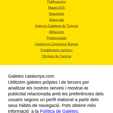
Publicacions
Mapes/GIS
Newsletter
Mapa web
Agència Catalana de Turisme
Afiliacions
Professionals
Catalunya Convention Bureau
Establiments turístics
Oficines de Turisme
Galetes catalunya.com
Utilitzem galetes pròpies i de tercers per
analitzar els nostres serveis i mostrar-te
AVÍS LEGAL
publicitat relacionada amb les preferències dels
POLÍTICA DE PRIVACITAT
usuaris segons un perfil elaborat a partir dels
COOKIES
seus hàbits de navegació. Pots obtenir més
informació a la
Política de Galetes
ACCESSIBILITAT
.