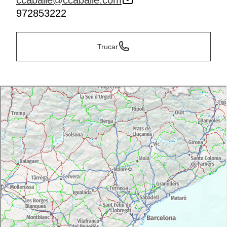
ccaballe@ccaballe.com
972853222
Trucar