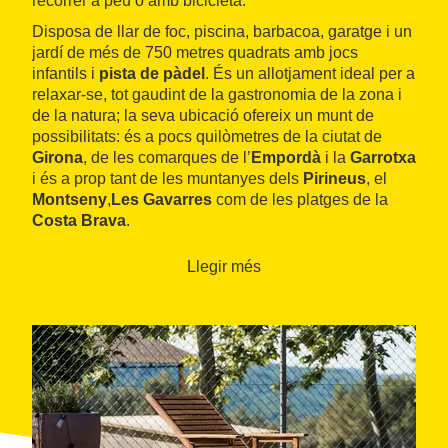
recórrer a peu o amb bicicleta.
Disposa de llar de foc, piscina, barbacoa, garatge i un
jardí de més de 750 metres quadrats amb jocs
infantils i
pista de pàdel
. És un allotjament ideal per a
relaxar-se, tot gaudint de la gastronomia de la zona i
de la natura; la seva ubicació ofereix un munt de
possibilitats: és a pocs quilòmetres de la ciutat de
Girona
, de les comarques de l’
Empordà
i la
Garrotxa
i és a prop tant de les muntanyes dels
Pirineus
, el
Montseny
,
Les Gavarres
com de les platges de la
Costa Brava
.
Llegir més