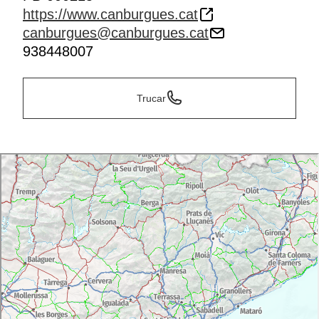
https://www.canburgues.cat
canburgues@canburgues.cat
938448007
Trucar