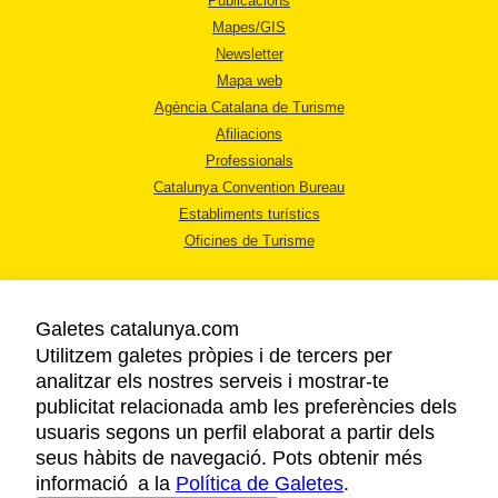
Publicacions
Mapes/GIS
Newsletter
Mapa web
Agència Catalana de Turisme
Afiliacions
Professionals
Catalunya Convention Bureau
Establiments turístics
Oficines de Turisme
Galetes catalunya.com
Utilitzem galetes pròpies i de tercers per
analitzar els nostres serveis i mostrar-te
AVÍS LEGAL
publicitat relacionada amb les preferències dels
POLÍTICA DE PRIVACITAT
usuaris segons un perfil elaborat a partir dels
COOKIES
seus hàbits de navegació. Pots obtenir més
informació a la
Política de Galetes
ACCESSIBILITAT
.