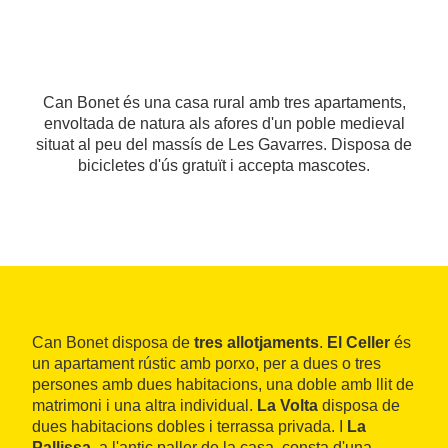
Can Bonet és una casa rural amb tres apartaments,
envoltada de natura als afores d'un poble medieval
situat al peu del massís de Les Gavarres. Disposa de
bicicletes d'ús gratuït i accepta mascotes.
Can Bonet disposa de
tres allotjaments
.
El Celler
és
un apartament rústic amb porxo, per a dues o tres
persones amb dues habitacions, una doble amb llit de
matrimoni i una altra individual.
La Volta
disposa de
dues habitacions dobles i terrassa privada. I
La
Pallissa
, a l'antic paller de la casa, consta d'una