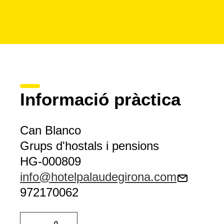
Informació pràctica
Can Blanco
Grups d'hostals i pensions
HG-000809
info@hotelpalaudegirona.com
972170062