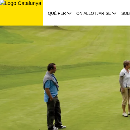
Saltar
al
QUÈ FER
ON ALLOTJAR-SE
SOB
contingut