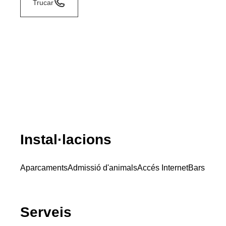
Trucar
Instal·lacions
Aparcaments
Admissió d'animals
Accés Internet
Bars
Serveis