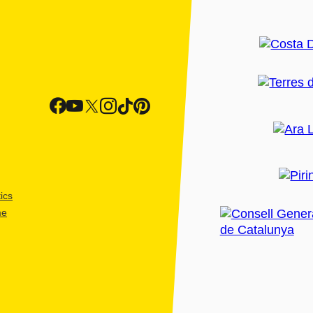
ics
me