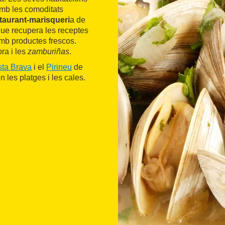
amb les comoditats
taurant-marisqueri
a de
 que recupera les receptes
mb productes frescos.
ra i les
zamburiñas
.
ta Brava
i el
Pirineu
de
les platges i les cales.