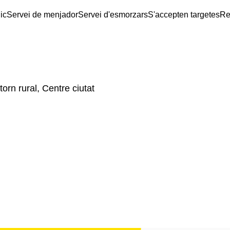
ic
Servei de menjador
Servei d'esmorzars
S'accepten targetes
Re
orn rural, Centre ciutat