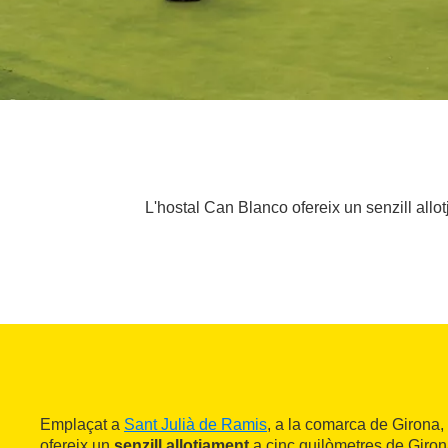
L'hostal Can Blanco ofereix un senzill allo
Emplaçat a
Sant Julià de Ramis
, a la comarca de Girona,
ofereix un
senzill allotjament
a cinc quilòmetres de Giron