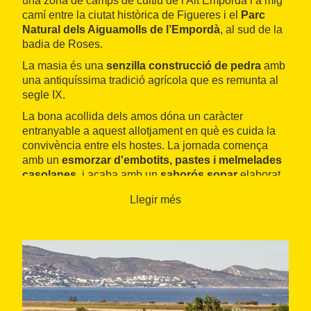
una zona de camps de cultiu de l'Alt Empordà i a mig
camí entre la ciutat històrica de Figueres i el
Parc
Natural dels Aiguamolls de l’Empordà
, al sud de la
badia de Roses.
La masia és una
senzilla construcció de pedra
amb
una antiquíssima tradició agrícola que es remunta al
segle IX.
La bona acollida dels amos dóna un caràcter
entranyable a aquest allotjament en què es cuida la
convivència entre els hostes. La jornada comença
amb un
esmorzar d'embotits, pastes i melmelades
casolanes
, i acaba amb un
saborós sopar
elaborat
amb productes de la pròpia granja.
Llegir més