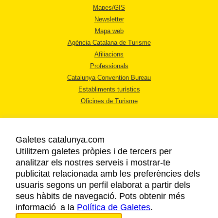
Mapes/GIS
Newsletter
Mapa web
Agència Catalana de Turisme
Afiliacions
Professionals
Catalunya Convention Bureau
Establiments turístics
Oficines de Turisme
Galetes catalunya.com
Utilitzem galetes pròpies i de tercers per
analitzar els nostres serveis i mostrar-te
AVÍS LEGAL
publicitat relacionada amb les preferències dels
POLÍTICA DE PRIVACITAT
usuaris segons un perfil elaborat a partir dels
COOKIES
seus hàbits de navegació. Pots obtenir més
informació a la
Política de Galetes
ACCESSIBILITAT
.