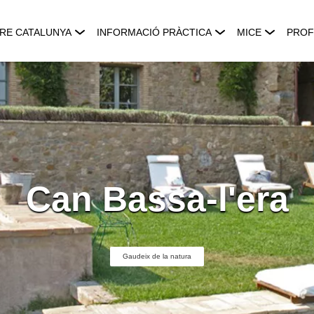
RE CATALUNYA
INFORMACIÓ PRÀCTICA
MICE
PROF
Can Bassa-l'era
Gaudeix de la natura