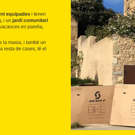
ent equipades
i tenen
g, i un
jardí comunitari
 vacances en parella,
e la masia, i també un
 resta de cases, té el