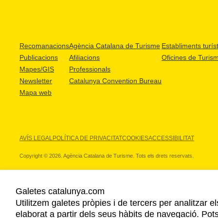
Recomanacions
Agència Catalana de Turisme
Establiments turíst
Publicacions
Afiliacions
Oficines de Turis
Mapes/GIS
Professionals
Newsletter
Catalunya Convention Bureau
Mapa web
AVÍS LEGAL
POLÍTICA DE PRIVACITAT
COOKIES
ACCESSIBILITAT
Copyright © 2026. Agència Catalana de Turisme. Tots els drets reservats.
Galetes catalunya.com
Utilitzem galetes pròpies i de tercers per analitzar e
ELS NOSTRES PARTNERS
elaborat a partir dels seus hàbits de navegació. Pot