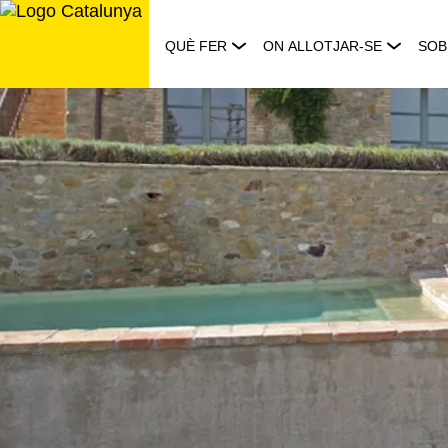
Saltar
al
QUÈ FER
ON ALLOTJAR-SE
SOB
contingut