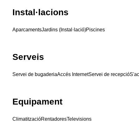
Instal·lacions
Aparcaments
Jardins (Instal·lació)
Piscines
Serveis
Servei de bugaderia
Accés Internet
Servei de recepció
S'ac
Equipament
Climatització
Rentadores
Televisions