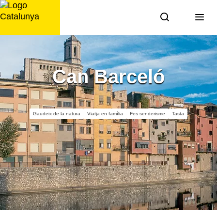
Saltar
al
contingut
Can Barceló
Gaudeix de la natura
Viatja en família
Fes senderisme
Tasta