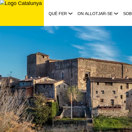
Saltar
al
QUÈ FER
ON ALLOTJAR-SE
SOB
contingut