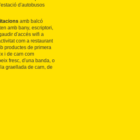
l'estació d'autobusos
itacions
amb balcó
en amb bany, escriptori,
gaudir d'accés wifi a
ctivitat com a restaurant
 productes de primera
ix i de carn com
peix fresc, d'una banda, o
i la graellada de carn, de