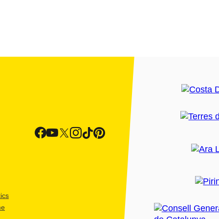
ics
me