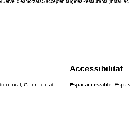
or
Servei d'esmorzars
S'accepten targetes
Restaurants (Instal·laci
Accessibilitat
orn rural, Centre ciutat
Espai accessible:
Espais