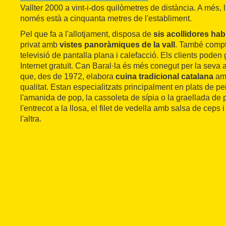
Vallter 2000 a vint-i-dos quilòmetres de distància. A més, 
només està a cinquanta metres de l'establiment.
Pel que fa a l'allotjament, disposa de
sis acollidores hab
privat amb
vistes panoràmiques de la vall
. També compt
televisió de pantalla plana i calefacció. Els clients poden 
Internet gratuït. Can Baral·la és més conegut per la seva a
que, des de 1972, elabora
cuina tradicional catalana
amb
qualitat. Estan especialitzats principalment en plats de pe
l'amanida de pop, la cassoleta de sípia o la graellada de 
l'entrecot a la llosa, el filet de vedella amb salsa de ceps 
l'altra.