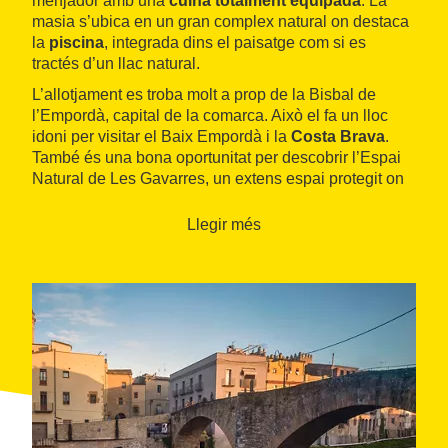
menjador amb una
cuina totalment equipada
. La
masia s’ubica en un gran complex natural on destaca
la
piscina
, integrada dins el paisatge com si es
tractés d’un llac natural.
L’allotjament es troba molt a prop de la Bisbal de
l’Empordà, capital de la comarca. Això el fa un lloc
idoni per visitar el Baix Empordà i la
Costa Brava
.
També és una bona oportunitat per descobrir l’Espai
Natural de Les Gavarres, un extens espai protegit on
es poden realitzar múltiples activitats esportives i de
lleure.
Llegir més