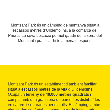
Montsant Park és un càmping de muntanya situat a
escassos metres d’Ulldemolins, a la comarca del
Priorat. La seva ubicació permet gaudir de la serra del
Montsant i practicar-hi tota mena d’esports.
Montsant Park és un establiment d’ambient familiar
situat a escassos metres de la vila d’Ulldemolins.
Ocupa un
terreny de 40.000 metres quadrats
i
compta amb una gran zona de parcel·les distribuïdes
en carrers i separades per matolls. El càmping també
ofereix deu confortables bungalows de fusta, amb