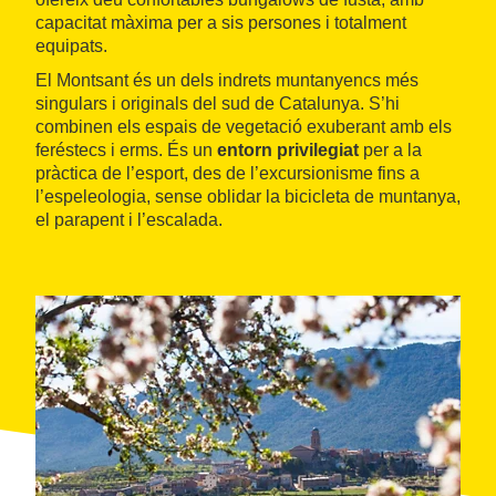
capacitat màxima per a sis persones i totalment
equipats.
El Montsant és un dels indrets muntanyencs més
singulars i originals del sud de Catalunya. S’hi
combinen els espais de vegetació exuberant amb els
feréstecs i erms. És un
entorn privilegiat
per a la
pràctica de l’esport, des de l’excursionisme fins a
l’espeleologia, sense oblidar la bicicleta de muntanya,
el parapent i l’escalada.