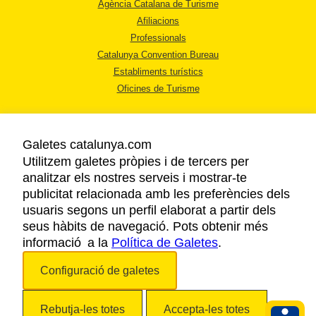
Agència Catalana de Turisme
Afiliacions
Professionals
Catalunya Convention Bureau
Establiments turístics
Oficines de Turisme
Galetes catalunya.com
Utilitzem galetes pròpies i de tercers per
analitzar els nostres serveis i mostrar-te
AVÍS LEGAL
publicitat relacionada amb les preferències dels
POLÍTICA DE PRIVACITAT
usuaris segons un perfil elaborat a partir dels
COOKIES
seus hàbits de navegació. Pots obtenir més
informació a la
Política de Galetes
ACCESSIBILITAT
.
Configuració de galetes
Copyright © 2026. Agència Catalana de Turisme. Tots els drets reservats.
Rebutja-les totes
Accepta-les totes