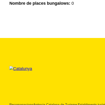
Nombre de places bungalows:
0
Recomanacions
Agència Catalana de Turisme
Establiments turíst