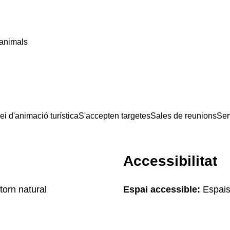
'animals
ei d'animació turística
S'accepten targetes
Sales de reunions
Ser
Accessibilitat
torn natural
Espai accessible:
Espais