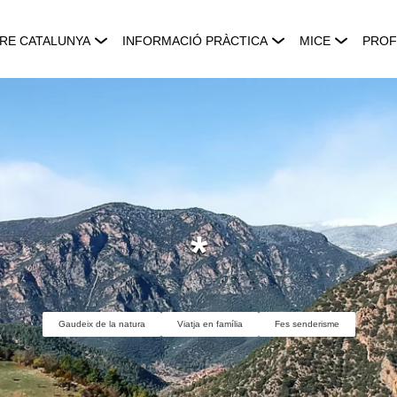
RE CATALUNYA
INFORMACIÓ PRÀCTICA
MICE
PROF
*
Gaudeix de la natura
Viatja en família
Fes senderisme