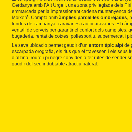
Cerdanya amb l’Alt Urgell, una zona privilegiada dels Pir
emmarcada per la impressionant cadena muntanyenca del
Moixeró. Compta amb
àmplies parcel·les ombrejades
, 
tendes de campanya, caravanes i autocaravanes. El càmp
ventall de serveis per garantir el confort dels campistes, q
bugaderia, rentat de cotxes, poliesportiu, supermercat i pi
La seva ubicació permet gaudir d’un
entorn típic alpí
de g
escarpada orografia, els rius que el travessen i els seus
d’alzina, roure i pi negre conviden a fer rutes de senderi
gaudir del seu indubtable atractiu natural.