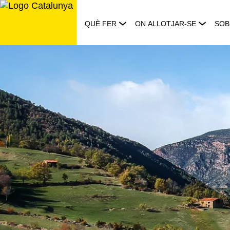
Saltar
al
QUÈ FER
ON ALLOTJAR-SE
SOB
contingut