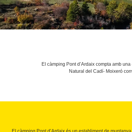
El càmping Pont d’Ardaix compta amb una g
Natural del Cadí- Moixeró conv
El càmping Pont d’Ardaix és un establiment de muntanya si