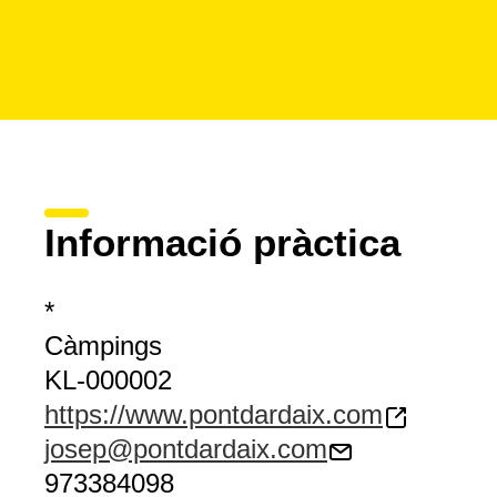
Informació pràctica
*
Càmpings
KL-000002
https://www.pontdardaix.com
josep@pontdardaix.com
973384098