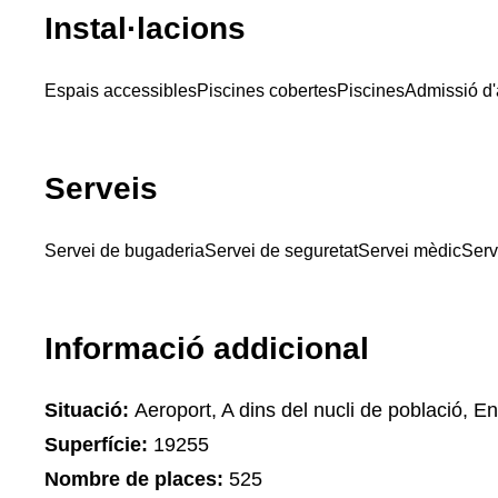
Instal·lacions
Espais accessibles
Piscines cobertes
Piscines
Admissió d
Serveis
Servei de bugaderia
Servei de seguretat
Servei mèdic
Serv
Informació addicional
Situació:
Aeroport, A dins del nucli de població, En
Superfície:
19255
Nombre de places:
525