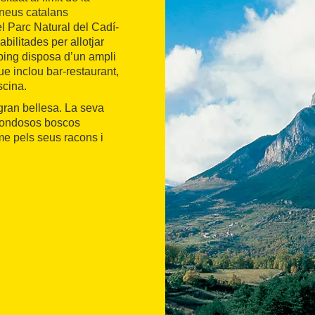
ineus catalans
 Parc Natural del Cadí-
habilitades per allotjar
ing disposa d’un ampli
ue inclou bar-restaurant,
scina.
ran bellesa. La seva
 frondosos boscos
sme pels seus racons i