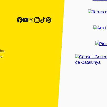
ics
me