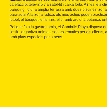
calefacció, televisió via satèl·lit i caixa forta. A més, els c
pàrquing i d'una àmplia terrassa amb dues piscines, zona
para-sols. A la zona lúdica, els més actius poden practica
futbol, el bàsquet, el tennis, el tir amb arc o la petanca, ent
Pel que fa a la gastronomia, el Cambrils Playa disposa d
l'estiu, organitza animats sopars temàtics per als clients,
amb plats especials per a nens.