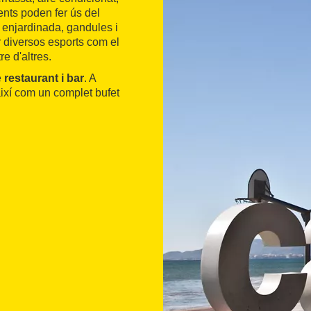
lients poden fer ús del
 enjardinada, gandules i
r diversos esports com el
re d'altres.
e
restaurant i bar
. A
 així com un complet bufet