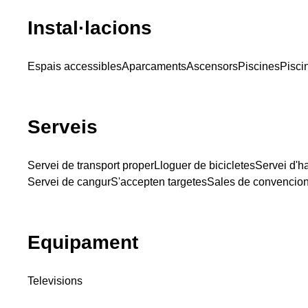
Instal·lacions
Espais accessibles
Aparcaments
Ascensors
Piscines
Piscin
Serveis
Servei de transport proper
Lloguer de bicicletes
Servei d'h
Servei de cangur
S'accepten targetes
Sales de convencio
Equipament
Televisions