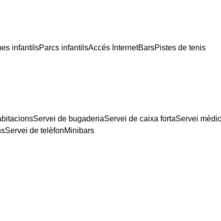
es infantils
Parcs infantils
Accés Internet
Bars
Pistes de tenis
abitacions
Servei de bugaderia
Servei de caixa forta
Servei mèdi
ns
Servei de telèfon
Minibars