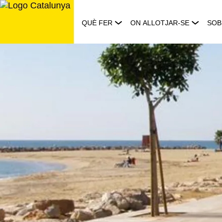
Saltar
al
QUÈ FER
ON ALLOTJAR-SE
SOB
contingut