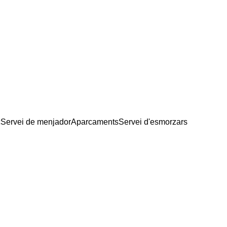
c
Servei de menjador
Aparcaments
Servei d'esmorzars