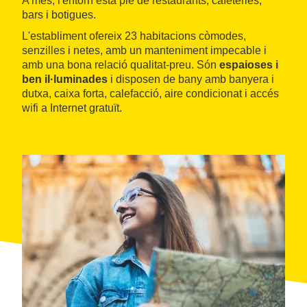
A més, l'entorn està ple de restaurants, cafeteries,
bars i botigues.
L'establiment ofereix 23 habitacions còmodes,
senzilles i netes, amb un manteniment impecable i
amb una bona relació qualitat-preu. Són
espaioses i
ben il·luminades
i disposen de bany amb banyera i
dutxa, caixa forta, calefacció, aire condicionat i accés
wifi a Internet gratuït.